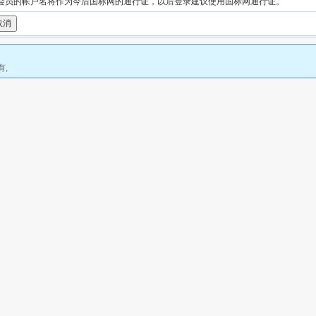
图会员的帐户名将作为今后国标网的通行证，以后登录建议使用国标网通行证。
有,